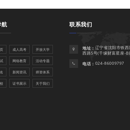
导航
联系我们
辽宁省沈阳市铁西
地址：
页
成人高考
开放大学
西路5号(千缘财富星座-B
试
网络教育
活动专题
024-86009797
电话：
名
新闻资讯
师资体系
校
证书展示
关于我们