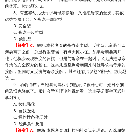
的体现。故此题选 B。
8、有些婴幼儿既寻求与母亲接触，又拒绝母亲的爱抚，其依
恋类型属于( )。A.焦虑一回避型
B. 安全型
C. 焦虑一反抗型
D. 紊乱型
【答案】C。
解析:本题考查的是依态类型。反抗型儿童遇到母
亲要离开之前，总显得很警惕，有点大惊小怪。如果母亲要离开
他，他就会表现极度的反抗，但是与母亲在一起时，又无法把母亲
作为他安全探究的基地。这类儿童见到母亲回来时就寻求与母亲的
接触，但同时又反抗与母亲接触， 甚至还有点发怒的样子。故此题
选 C。
9、萌萌怕猫，当她看到青和小猫起玩得很开心时，她对小猫
的恐惧也降低了。服社会学习理论的视角看，这主要是哪种形式的
学习?( )。
A. 替代强化
B. 自我强化
C. 操作性条件反射
D. 经典条件反射
【答案】A。
解析:本题考查斑杜拉的社会认知理论。A 选项替