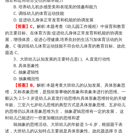
感官和运用语言交往的基本能力
B. 培养幼儿初步感受美和表现美的情趣和能力
C. 调练幼儿的体育运动技能
D. 促进幼儿身体正常发育和机能的协调发展
【答案】C。
解析:本题考查《幼儿园工作规程》中保育和教育
的主要目标。在体育方面:促进幼儿身体正常发育和机能的协调发
展，增强体质，促进心理健康,培养良好的生活习加体育活动的兴
趣。C 项训练幼儿体育运动技能不符合幼儿体育的教育目标。故此
题选 C。
3、大班幼儿认知发展的主要特点是( )。A.直觉行动性
B. 具体形象性
C. 抽象逻辑性
D. 抽象概括性
【答案】B。
解析:本题考查大班幼儿的认知发展。具体形象思
维，又称表象思维，是指依靠事物的形象和表象来进行的思维。一
般认为 2.5~3 岁是幼儿从直觉行动思维向具体形象思维转化的关键
年龄。三至六七岁幼儿思维的典型方式是具体形象思维。五岁幼儿
的思维仍以具体形象思维为主， 抽象逻辑思维有一定的发展， 这
时幼儿已能进行一些更加概括的思维和逻
辑抽象的思维活动。大班幼儿的年龄是 5~6 岁，根据题干表
述，大班幼儿的认知特点主要就是具体形象性。故此题选择 B 选