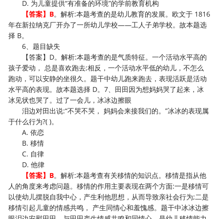
D. 为儿童提供“有准备的环境”的学前教育机构
【答案】B
。解析:本题考查的是幼儿教育的发展。欧文于 1816
年在新拉纳克厂开办了一所幼儿学校——工人子弟学校。故本题选
择 B。
6、题目缺失
【答案】D。解析:本题考查的是气质特征。一个活动水平高的
孩子爱动， 总是喜欢跑去;相反，一个活动水平低的幼儿，不怎么
跑动，可以安静的坐很久。题干中幼儿跑来跑去，表现活跃是活动
水平高的表现。故本题选择 D。7、田田因为想妈妈哭了起来，冰
冰见状也哭了。过了一会儿，冰冰边擦眼
泪边对田出说:“不哭不哭， 妈妈会来接我们的。”冰冰的表现属
于什么行为?( )。
A. 依恋
B. 移情
C. 自律
D. 他律
【答案】B
。解析:本题考查有关移情的知识点。移情是指从他
人的角度来考虑问题。移情的作用主要表现在两个方面:一是移情可
以使幼儿摆脱自我中心，产生利他思想，从而导致亲社会行为;二是
移情引起儿童的情感共鸣， 产生同情心和羞愧感。题干中冰冰边擦
眼泪边安慰田田，与田田产生情感共鸣和同情心，是幼儿移情能力