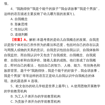
项。
4、“我跑得快”“我是个能干的孩子”“我会讲故事”“我是个男孩”，
这样的语言描述主要反映了幼儿哪方面的发展?( )。
A. 自我概念
B. 形象思维
C. 性别认同
D. 道德判断
【答案】A。
解析:本题考查的是幼儿自我概念的发展。自我意
识是指个体对自己所作所为的看法和态度，包括对自己的存在以及
与周围人或物的关系的意识。自我意识包括自我认识、自我体验和
自我监控。而自我认识中又包含了自我感觉、白我概念、自我观
察、自我分析和自我评价。随着儿童的成熟。他们形成了自我概
念，即对自己的看法， 包括自己的智力、人格、能力、性别角色和
族群背景。题干中“我跑得快，我是个能干的好孩子，我会讲故事，
我是个男孩” 等等这样的语言正是幼儿自我认识中自我柢念的体
现。故此题选择 A 选项。
5、欧文创办的幼儿学校是世界上最早( )。A.使用恩物开展教学
的学前教育机构
B. 为工人子弟开办的学前教育机构
C. 为贵族子弟开办的学前教育机构