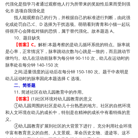
代强化是指学习者通过观察他人行为所带来的奖励性后果而受到强
化;B 选项自我强化是
指人能观察自己的行为，并根据自己的标准进行判断，由此强
化或处罚自己;C、D 选择为干扰选项。萌萌看到青青和小猫一起玩
得很开心会降低对猫的恐惧，属于替代强化。故本题选 A。
10、题目缺失
【答案】C。
解析:本题考察的是幼儿循环系统的特点。脉率就
是心率，正常情况下，脉率跳动次数与心跳是一致的，而且跳动节
律均匀。幼儿在活动前脉率为每分钟 90-110 次，幼儿在运动时的
脉率处在每分钟 140-150 次
之间,适量强度的运动后在每分钟 150-180 次。题干中表明是
幼儿运动时的脉率因此本题选择 C 选项。
二、简答题
11. 简述社区在幼儿园教育中的作用。
【答案】
(1)社区环境对幼儿园教育的意义
①幼儿园周围的社区是幼儿十分熟悉的地方。社区的自然环境
和人文环境在幼儿的成长中，特别是在精神的成长中有着特殊的意
义。
②幼儿园教育扩展到社区的大背景下进行， 充分利用社会环境
中富有教育意义的自然、人文景观、革命历史文物、遗迹等。这不