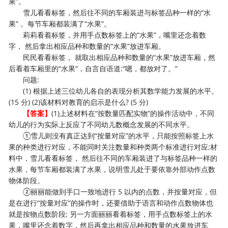
果”。
雪儿看看标签，然后往不同的车厢装进与标签品种一样的“水
果”， 每节车厢都装满了“水果”。
莉莉看着标签，并用手点数标签上的“水果”，嘴里还念着数
字， 然后拿出相应品种和数量的“水果”放进车厢。
民民看看标签， 就取出相应品种和数量的“水果”放进车厢，然
后看着车厢里的“水果”，自言自语道:“嗯，都放对了。”
问题:
(1) 根据上述三位幼儿各自的表现分析其数学能力发展的水平。
(15 分) (2)该材料对教育的启示是什么? (5 分)
【答案】
(1)上述材料在“按数量匹配实物”的操作活动中，不同
幼儿的行为实际上反应了不同幼儿数概念发展的不同水平。
①雪儿则没有真正达到“按量对应”的水平，只能按照标签上水
果的种类进行对应，不能同时关注数量和种类两个标准进行对应;材
料中，雪儿看看标签， 然后往不同的车厢装进了与标签品种一样的
水果，每节车厢都装满了水果，说明雪儿处于要依靠外部动作点数
物体阶段。
②丽丽能做到手口一致地进行 5 以内的点数，并按量对应，但
是在进行“按量对应”的操作时，还要借助于语言和动作点数物体也
就是按物点数阶段; 另一方面丽丽看着标签，用手点数标签上的水
果，嘴里还念着数字，然后再拿出相应品种和数量的水果放进车