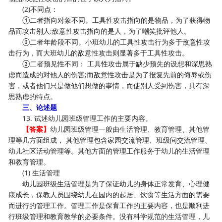
(2)不同点：
①二者指向对象不同。工具性攻击指向的是物品，为了获得物
品而攻击别人;敌意性攻击指向的是人，为了嘲笑批评他人。
②二者年龄段不同。小班幼儿的工具性攻击行为多于敌意性攻
击行为，而大班幼儿的敌意性攻击则显著多于工具性攻击。
③二者预见性不同： 工具性攻击属于缺少预先的设想和深思熟
虑而造成的对他人的伤害;而敌意性攻击是为了报复先前的侮辱或伤
害，或者他们只是做他们想做的事情，而使别人受到伤害，具有深
思熟虑的特点。
三、论述题
13. 试述幼儿园班级管理工作的主要内容。
【答案】
幼儿园班级管理一般由生活管理、教育管理、其他管
理等几方面组成， 其他管理包含家园交流管理、班级间交流管理、
幼儿社区活动管理等。其他方面的管理工作服务于幼儿的生活管理
和教育管理。
(1) 生活管理
幼儿园班级生活管理是为了保证幼儿的身体正常发育、心理健
康成长，保教人员围绕幼儿在园内的起居、饮食等生活方面的需要
而进行的管理工作。管理工作是保育工作的主要内容，也是顺利进
行班级管理和教育教学的必要条件。没有科学规范的生活管理，儿