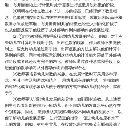
厢， 说明丽丽在进行计数时处于需要进行点数并说出数的阶段。
③明明在按物点数上有了进一步的提高，已经理解了数量概
念，也能做到按量对应;在材料中明明看看标签，就取出相应品种和
数量水果放进车厢， 说明明明此时的计数已经进入到内化阶段了，
也从侧面反应了他经历了从外部动作到内部动作的发展过程。
(2) ①作为教师应理解和认识到幼儿发展的特点。例如，对于有
些幼儿在计算时出现掰手指、出声点数的现象，作为教师不要随便
制止，应允许幼儿通过掰手指、出声点数的方法去解决他们计算中
遇到的问题，同时教师应意识到这些幼儿的计算能力还处于外部动
作阶段或者说还没有完全的内化。教师应通过多种形式和手段，促
进他们的数学学习从外部动作向内部动作转化。
②教师要培养幼儿对数的兴趣。在发展计数时可采用多种形
式，将其与生活和游戏相结合， 用幼儿感兴趣的方式， 将抽象的
内容转化成直观形象幼儿便于理解的方式帮助幼儿获得经验，寓教
于乐。
③教师要认识到幼儿发展的差异性，做到因材施教。从上述案
例中可以看出即便同为小班幼儿，但不同幼儿的发展水平仍然存在
个别差异。因此， 教师要认真观察和比较不同幼儿的发展水平，以
便了解幼儿的发展需要， 进行适宜的指导， 促进幼儿在原有水平
上的发展。例如，材料中雪儿，在投放水果时把每节车厢都装满了