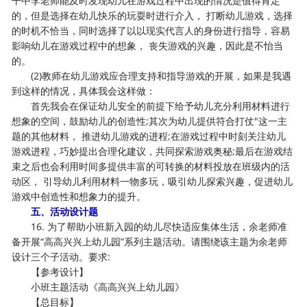
干中李老师能及时发现幼儿在游戏过程中出现的情况是值得肯定
的，但是选择在幼儿快乐的玩耍时进行介入， 打断幼儿游戏，选择
的时机不恰当，同时选择了以以现实代言人的身份进行指导，容易
影响幼儿在游戏过程中的想象， 丧失游戏的兴趣，因此是不怡当
的。
(2)教师在幼儿游戏应合理支持和指导游戏的开展，如果是我遇
到这样的情况，具体我会这样做：
首先我会在保证幼儿安全的前提下给予幼儿充分利用材料进行
想象的空间，鼓励幼儿的创造性;其次为幼儿提供符合打仗"这一主
题的其他材料， 推进幼儿游戏的进程;在游戏过程中时刻关注幼儿
游戏进程，巧妙提出合理化建议，共同探索游戏奥秘;最后在游戏结
束之后也会利用时间多提供丰富的可转换的材料投放在班级内的活
动区， 引导幼儿利用材料一物多玩，吸引幼儿探索兴趣，促进幼儿
游戏中创造性和想象力的提升。
五、活动设计题
16. 为了帮助小班新入园的幼儿尽快适应集体生活，余老师准
备开展“高高兴兴上幼儿园”系列主题活动。请围绕该主题为余老师
设计三个子活动。要求:
【参考设计】
小班主题活动《高高兴兴上幼儿园》
【总目标】