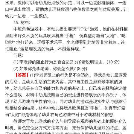
水果。教师可以给幼儿做点数的示范，可以一边去触碰物体，一边
口中说出数词， 帮助幼儿理解数词与物体数量之间的对应关系，让
幼儿一边看，一边模仿。
15. 材料:
中班角色游戏中，有动儿提出要玩“ 打仗“ 游戏，他们在材科柜
里翻出好久不厦的玩具吹风机当“手枪”、仿真型灯箱当“大地”，“哒
哒哒” 地打起来，玩得不术乐平、李老师看到此情景非常着急，连
忙阻止:“这是理发店的玩具，不能这样现。”
问题:
(1) 李老师的阻止行为是否合适(2 分)?请说明理由。(10 分)
(2) 如果你是李老师，你会怎么做? (8 分)
【答案】
(1)李老师阻止的行为是不合适的。游戏是幼儿最喜爱
的活动，是幼儿生活的主要内容，其中自主性是游戏最本质的属
性，幼儿总是在自己的能力和兴趣的基础上，自己来选择和决定做
什么游戏，材料中幼儿按照自己的想法进行游戏玩的不亦乐乎，体
现了幼儿游戏自主性的特点。同时幼儿的游戏是现实生活与想象活
动相结合的结果，材料中幼儿将玩具欧风机当“手枪”、仿真型灯箱
当“大炮"都是体现了幼儿在角色游戏中对于游戏材料的假想。
教师对于幼儿游戏的介入与指导应在观察的基础上把握好介入
时机、角色定位及方式方法等方面，充分保护幼儿游戏的特点。题