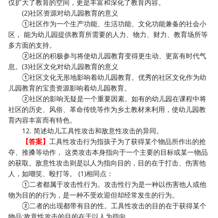
仅扩大了教育的空间，更是丰富和深化了教育内容。
(2)社区资源对幼儿园教育的意义
①社区作为一个生产功能、生活功能、文化功能兼备的社会小
区， 能为幼儿园提供教育所需要的人力、物力、财力、教育场所等
多方面的支持。
②社区的积极参与将使幼儿园教育变得更生动、更富有时代气
息。(3)社区文化对幼儿园教育的意义
①社区文化无形地影响着幼儿园教育。优秀的社区文化作为幼
儿园教育的宝贵资源影响着幼儿园教育。
②社区的影响无疑是一个重要因素。如有的幼儿园在课程中将
社区的历史、风俗、革命传统等作为乡土教材来利用，使幼儿园教
育内容丰富而有特色。
12. 简述幼儿工具性攻击和敌意性攻击的异同。
【答案】
工具性攻击行为指孩子为了获得某个物品所作出的抢
夺、推搡等动作， 这类攻击本身指向于一个主要的目标或某一物品
的获取。敌意性攻击则是以人为指向目的，目的在于打击、伤害他
人，如嘲笑、殴打等。 (1)相同点：
①二者都属于攻击性行为。攻击性行为是一种以伤害他人或他
物为目的的行为，是一种不受欢迎但却经常发生的行为。
②二者的出现都带有目的性。工具性攻击的目的在于获得某个
物品;敌意性攻击的目的在于以人为指向。