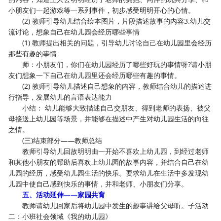
小朋友们一起游戏等一系列事件，初步感受明明开心的心情。
(2) 教师引导幼儿结合绘本图片，片段描述故事的内容3.幼儿交
流讨论，想象自己在幼儿园会经历哪些事情
(1) 教师提出相关的问题，引导幼儿讨论自己在幼儿园里会经历
那些有趣的事情
师：小朋友们，你们在幼儿园经历了哪些好玩的事情呀?请小朋
友们想象一下自己在幼儿园里还会经历哪些有趣的事情。
(2) 教师引导幼儿描述自己想象的内容，教师结合幼儿的描述进
行指导，发展幼儿的言语表达能力
小结： 幼儿能够大致描述自己交朋友、得到老师的表扬、被父
母接送上幼儿园等场景，并能够在描述中产生对幼儿园生活的向往
之情。
(三)结束部分——教师总结
教师引导幼儿回故明明由一开始不喜欢上幼儿园，到经过老师
和其他小朋友的帮助后喜欢上幼儿园的故事内容，并结合自己在幼
儿园的经历，感受幼儿园生活的快乐。要求幼儿在生活中多发现幼
儿园中使自己感到快乐的事情，并和老师、小朋友们分享。
五、活动延伸——家园共育
教师请幼儿回家后将幼儿园中发生的趣事讲给父母听。子活动
二：小班社会领域《我的幼儿园》