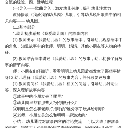
交流的经验。四、活动过程
(一)导入——歌曲导入，激发幼儿兴趣，吸引幼儿注意力
教师播放《我爱我的幼儿园》儿歌，引导幼儿说出歌曲中的相
关内容—— 幼儿园。
(二)基本部分
1.幼儿初步感知《我爱幼儿园》的故事内容
(1) 教师出示《我爱幼儿园》的故事绘本，引导幼儿观察绘本中
的角色，知道故事中的老师、明明、娟娟、其他小朋友等人物的特
征。
(2) 教师结合绘本讲述《我爱幼儿园》的故事，幼儿初步了解故
事的情节内容。
师：小朋友们仔细听，看看明明上幼儿园后都发生了那些事情
呀! 2.幼儿理解《我爱幼儿园》的故事内容，并分段复述故事
(1) 教师提问和《我爱幼儿园》相关的问题，引导幼儿讨论回
答，深入理解故事内容
①故事中的小朋友去了哪里?
②幼儿园里都有那些人?分别做什么?
③明明是怎么和老师打招呼的?谁分享了玩具给明明?
④老师、小朋友是怎么和明明一起游戏的?
小结： 幼儿通过对故事内容的讨论交流， 可以大致了解故事
的内容，知道主人公明明经历了老师的拥抱、同伴的玩具分享、和