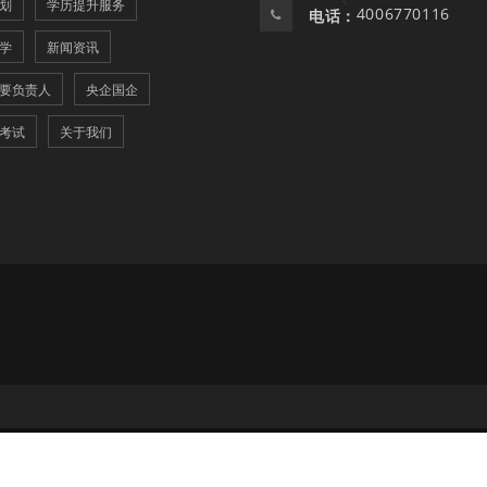
划
学历提升服务
4006770116
电话：
学
新闻资讯
要负责人
央企国企
考试
关于我们
2007-2021 北方高教（辽宁省）教育科技集团有限公司 版权所有 网站备案/许可证号：辽IC