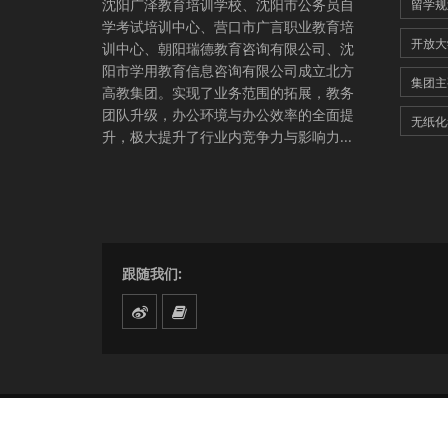
沈阳广泽教育培训学校、沈阳市公务员自
留学规
学考试培训中心、营口市广言职业教育培
开放大
训中心、朝阳瑞德教育咨询有限公司、沈
阳市学用教育信息咨询有限公司成立北方
集团主
高教集团。实现了业务范围的拓展，教务
团队升级，办公环境与办公效率的全面提
无纸化
升，极大提升了行业内竞争力与影响力...
跟随我们:
Copyright © 