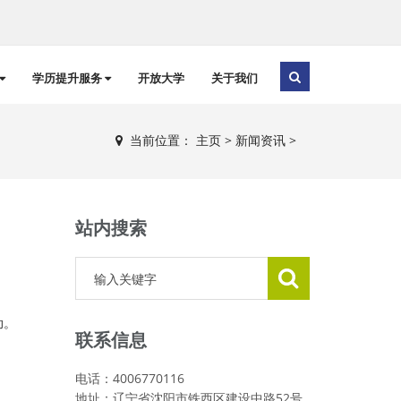
学历提升服务
开放大学
关于我们
当前位置：
主页
>
新闻资讯
>
站内搜索
助。
联系信息
电话：4006770116
地址：辽宁省沈阳市铁西区建设中路52号