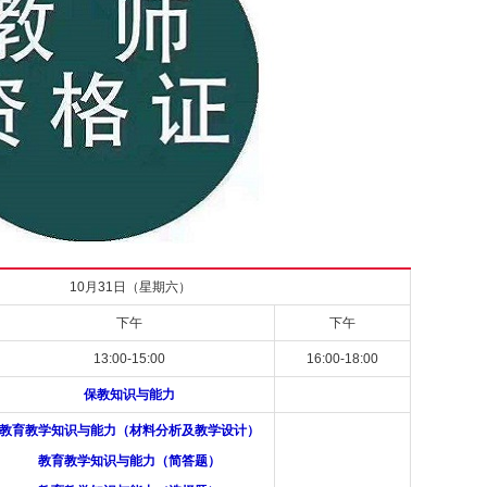
10月31日（星期六）
下午
下午
13:00-15:00
16:00-18:00
保教知识与能力
教育教学知识与能力（材料分析及教学设计）
教育教学知识与能力（简答题）