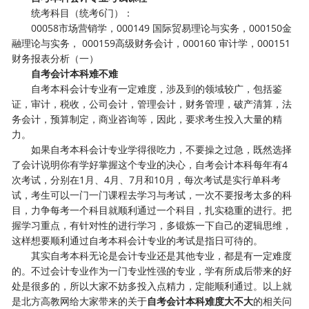
统考科目（统考6门）：
00058市场营销学，000149 国际贸易理论与实务，000150金
融理论与实务， 000159高级财务会计，000160 审计学，000151
财务报表分析（一）
自考会计本科难不难
自考本科会计专业有一定难度，涉及到的领域较广，包括鉴
证，审计，税收，公司会计，管理会计，财务管理，破产清算，法
务会计，预算制定，商业咨询等，因此，要求考生投入大量的精
力。
如果自考本科会计专业学得很吃力，不要操之过急，既然选择
了会计说明你有学好掌握这个专业的决心，自考会计本科每年有4
次考试，分别在1月、4月、7月和10月，每次考试是实行单科考
试，考生可以一门一门课程去学习与考试，一次不要报考太多的科
目，力争每考一个科目就顺利通过一个科目，扎实稳重的进行。把
握学习重点，有针对性的进行学习，多锻炼一下自己的逻辑思维，
这样想要顺利通过自考本科会计专业的考试是指日可待的。
其实自考本科无论是会计专业还是其他专业，都是有一定难度
的。不过会计专业作为一门专业性强的专业，学有所成后带来的好
处是很多的，所以大家不妨多投入点精力，定能顺利通过。以上就
是北方高教网给大家带来的关于
自考会计本科难度大不大
的相关问